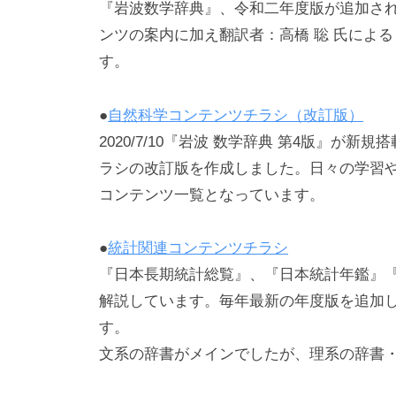
m
コ
『岩波数学辞典』、令和二年度版が追加さ
e
メ
ンツの案内に加え翻訳者：高橋 聡 氏によ
d
ン
東京理科大学図書館
す。
i
ト
TOKYO UNIVERSITY OF SCIENCE LIBRARY
a
●
自然科学コンテンツチラシ（改訂版）
2020/7/10『岩波 数学辞典 第4版』
図書館概要
ラシの改訂版を作成しました。日々の学習
館長の挨拶
コンテンツ一覧となっています。
公開情報
図書館関係規程（学内のみ・CENTIS）
●
統計関連コンテンツチラシ
『日本長期統計総覧』、『日本統計年鑑』
利用案内
解説しています。毎年最新の年度版を追加
図書館施設
す。
神楽坂
文系の辞書がメインでしたが、理系の辞書
富士見
野田