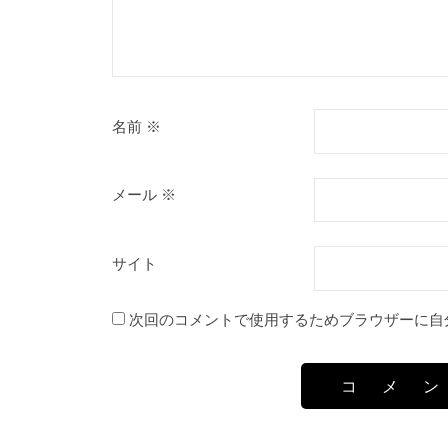
利用上の注意
著作権について（「図書館資料」コピーの際の
注意事項）
よくある質問
名前
※
障がいのある方
Co
メール
※
サイト
次回のコメントで使用するためブラウザーに自