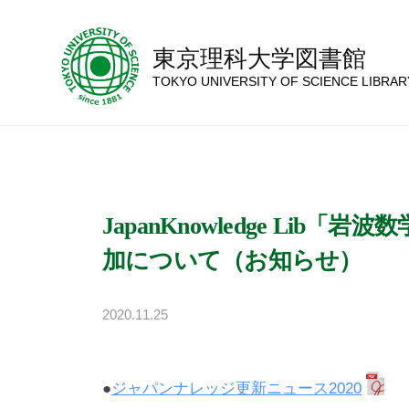
コ
ン
東京理科大学図書館
テ
TOKYO UNIVERSITY OF SCIENCE LIBRAR
ン
ツ
へ
ス
キ
JapanKnowledge Lib
ッ
加について（お知らせ）
プ
2020.11.25
b
/
y
0
e
件
●
ジャパンナレッジ更新ニュース2020
x
の