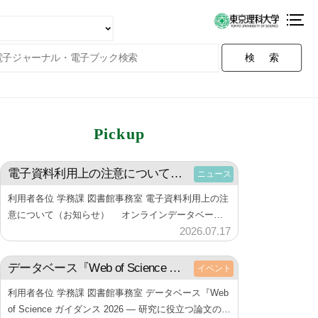
検索
Pickup
電子資料利用上の注意について（お知らせ）
ニュース
利用者各位 学務課 図書館事務室 電子資料利用上の注
意について（お知らせ） オンラインデータベース
2026.07.17
b
および、電子ジャーナル・電子ブックなど電子資料の
利用にあたり、下記の点にご注意しご利用くださ
y
い。 また、利用する際には必…
データベース『Web of Science ガイダンス 2026 ― 研究に役立つ論文の集め方ー』アーカイブ動画の公開について（お知らせ）
イベント
神
楽
利用者各位 学務課 図書館事務室 データベース『Web
坂
of Science ガイダンス 2026 ― 研究に役立つ論文の集