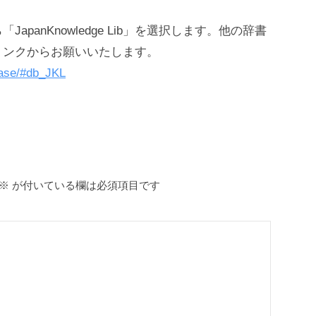
学外からの利用（VPN）
スマホアプリ[Ufinity]
anKnowledge Lib」を選択します。他の辞書
リンクからお願いいたします。
リポジトリ
abase/#db_JKL
東京理科大学学術リポジトリ
リポジトリへの登録について
東京理科大学オープンアクセス方針
※
が付いている欄は必須項目です