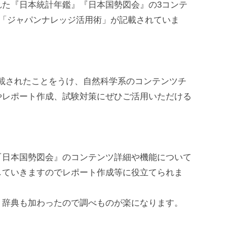
れた『日本統計年鑑』『日本国勢図会』の3コンテ
る「ジャパンナレッジ活用術」が記載されていま
が新規搭載されたことをうけ、自然科学系のコンテンツチ
資料検索
やレポート作成、試験対策にぜひご活用いただける
OPAC（本学蔵書検索）
TUS Discovery（統合検索）
説明・動画マニュアル
電子ジャーナル
『日本国勢図会』のコンテンツ詳細や機能について
電子ブック
していきますのでレポート作成等に役立てられま
データベース
図書館内のみ利用可能なデータベース
・辞典も加わったので調べものが楽になります。
電子資料利用上の注意