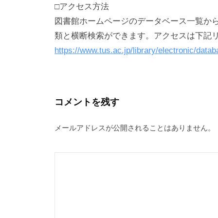
□アクセス方法
葛飾
図書館ホームページのデータベース一覧から「Jap
北海道・長万部
類と横断検索ができます。アクセスは下記
利用できる方（利用資格）
https://www.tus.ac.jp/library/electronic/dat
学内利用者向け図書館の利用
資料の利用(貸出・返却、機器類の利用)
返却期限日超過のペナルティ(貸出停止期間)
コメントを残す
My Libraryの利用
他大学等の図書館の利用
メールアドレスが公開されることはありません。
他キャンパス図書館資料の利用
学外利用者向け図書館の利用
本学卒業生・本学元教職員
私工大懇話会・他大学・他機関紹介状
学外の方へ：他大学・他機関等のILL担当の方
地域の方:葛飾区、野田・柏・流山市