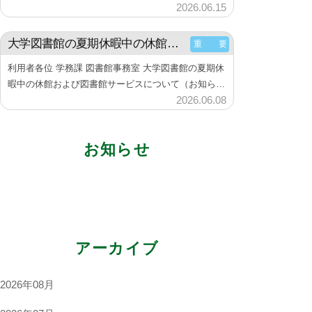
2026.06.15
b
め方ー』アーカイブ動画の公開について（お知らせ）
図
6月11⽇（木）に開催した『Web of Sc…
y
書
大学図書館の夏期休暇中の休館および図書館サービスについて（お知らせ）
重 要
神
館
楽
利用者各位 学務課 図書館事務室 大学図書館の夏期休
坂
暇中の休館および図書館サービスについて（お知ら
2026.06.08
b
せ） 【一斉休暇に伴う図書館の休館期間】 2026年8
図
月11日（火） ～ 2026年8月23日（日） 詳細は、
y
学生向け情報
書
大学図書館…
神
館
ガイダンス・利用案内（リーフレット）
お知らせ
楽
シラバス指定図書（教科書）
坂
語学力を高めたい
図
必要な資料が図書館にない
書
就職活動に役立つ資料
館
アーカイブ
企画展示アーカイブ
2026年08月
教育研究関連情報
学外への文献複写、現物貸借申込み