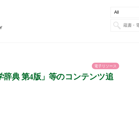
Y
電
子
リ
ソ
ー
ス
「岩波数学辞典 第4版」等のコンテンツ追