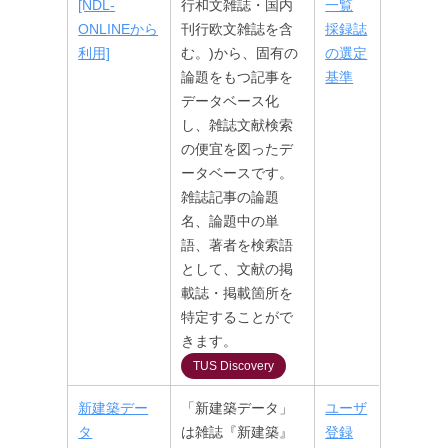
[NDL-
行和文雑誌・国内
一覧
ONLINEから
刊行欧文雑誌を含
採録誌
利用]
む。)から、固有の
の選定
論題をもつ記事を
基準
データベース化
し、雑誌文献検索
の便宜を図ったデ
ータベースです。
雑誌記事の論題
名、論題中の単
語、著者を検索語
として、文献の掲
載誌・掲載箇所を
特定することがで
きます。
TUS Discovery
新建築デー
「新建築データ」
ユーザ
タ
は雑誌『新建築』
登録