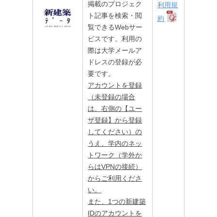
掲載のプロジェク
利用規
ト記事を検索・閲
約
覧できるWebサー
ビスです。利用の
際は大学メールア
ドレスの登録が必
要です。
アカウントを登録
（未登録の場合
は、右側の【ユー
ザ登録】から登録
してください）の
うえ、学内のネッ
トワーク（学外か
らはVPNの接続）
からご利用くださ
い。
また、1つの新建築
IDのアカウントを