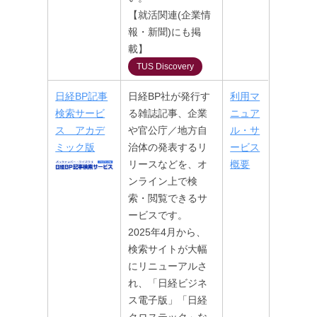
【就活関連(企業情
報・新聞)にも掲
載】
TUS Discovery
日経BP記事
日経BP社が発行す
利用マ
検索サービ
る雑誌記事、企業
ニュア
ス アカデ
や官公庁／地方自
ル・サ
ミック版
治体の発表するリ
ービス
リースなどを、オ
概要
ンライン上で検
索・閲覧できるサ
ービスです。
2025年4月から、
検索サイトが大幅
にリニューアルさ
れ、「日経ビジネ
ス電子版」「日経
クロステック」な