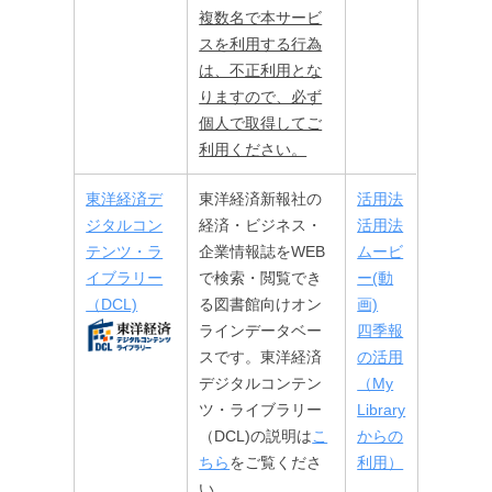
複数名で本サービ
スを利用する行為
は、不正利用とな
りますので、必ず
個人で取得してご
利用ください。
東洋経済デ
東洋経済新報社の
活用法
ジタルコン
経済・ビジネス・
活用法
テンツ・ラ
企業情報誌をWEB
ムービ
イブラリー
で検索・閲覧でき
ー(動
（DCL)
る図書館向けオン
画)
ラインデータベー
四季報
スです。東洋経済
の活用
デジタルコンテン
（My
ツ・ライブラリー
Library
（DCL)の説明は
こ
からの
ちら
をご覧くださ
利用）
い。