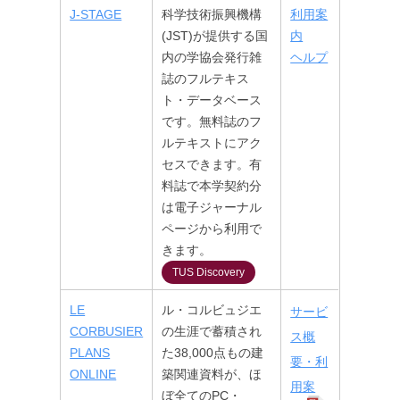
J-STAGE
科学技術振興機構
利用案
(JST)が提供する国
内
内の学協会発行雑
ヘルプ
誌のフルテキス
ト・データベース
です。無料誌のフ
ルテキストにアク
セスできます。有
料誌で本学契約分
は電子ジャーナル
ページから利用で
きます。
TUS Discovery
LE
ル・コルビュジエ
サービ
CORBUSIER
の生涯で蓄積され
ス概
PLANS
た38,000点もの建
要・利
ONLINE
築関連資料が、ほ
用案
ぼ全てのPC・