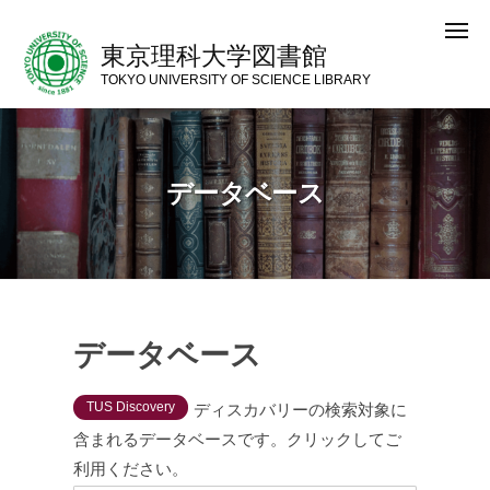
コ
メ
ン
ニ
東京理科大学図書館
ュ
テ
ー
TOKYO UNIVERSITY OF SCIENCE LIBRARY
ン
ツ
へ
データベース
ス
キ
ッ
プ
データベース
データベース
TUS Discovery
ディスカバリーの検索対象に
2024.05.02
by
含まれるデータベースです。クリックしてご
exmedia
利用ください。