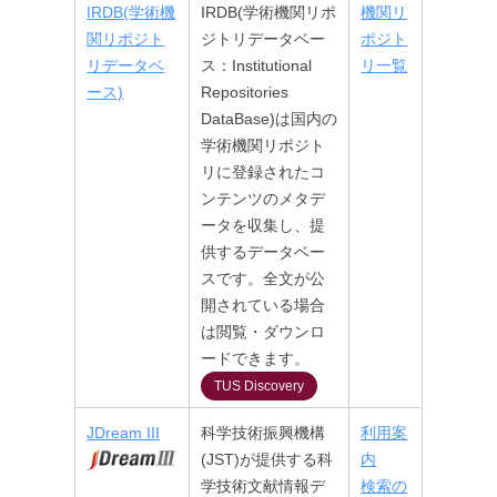
IRDB(学術機
IRDB(学術機関リポ
機関リ
関リポジト
ジトリデータベー
ポジト
リデータベ
ス：Institutional
リ一覧
ース)
Repositories
DataBase)は国内の
学術機関リポジト
リに登録されたコ
ンテンツのメタデ
ータを収集し、提
供するデータベー
スです。全文が公
開されている場合
は閲覧・ダウンロ
ードできます。
TUS Discovery
JDream III
科学技術振興機構
利用案
(JST)が提供する科
内
学技術文献情報デ
検索の