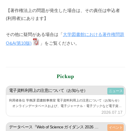
【著作権法上の問題が発生した場合は、その責任は申込者
(利用者)にあります】
その他に疑問がある場合は「
大学図書館における著作権問題
Q&A(第10版)
」をご覧ください。
Pickup
電子資料利用上の注意について（お知らせ）
ニュース
利用者各位 学務課 図書館事務室 電子資料利用上の注意について（お知らせ）
オンラインデータベースおよび、電子ジャーナル・電子ブックなど電子資料
の利用にあたり、下記の点にご注意しご利用ください。 また、利用する際に
2026.07.17
b
は必…
y
神
データベース『Web of Science ガイダンス 2026 ― 研究に役立つ論文の集め方ー』アーカイブ動画の公開について（お知らせ）
イベント