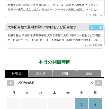
楽
利用者各位 学務課 図書館事務室 データベース『Web of Science ガイダンス
坂
2026 ― 研究に役立つ論文の集め方ー』アーカイブ動画の公開について（お知
図
らせ） 6月11⽇（木）に開催した『Web of Sc…
2026.06.15
b
書
y
館
神
大学図書館の夏期休暇中の休館および図書館サービスについて（お知らせ）
重 要
楽
利用者各位 学務課 図書館事務室 大学図書館の夏期休暇中の休館および図書館
坂
サービスについて（お知らせ） 【一斉休暇に伴う図書館の休館期間】 2026
図
年8月11日（火） ～ 2026年8月23日（日） 詳細は、大学図書館…
2026.06.08
b
書
y
館
神
本日の開館時間
楽
坂
神楽坂
富士見
野田
葛飾
図
書
館
月
火
水
木
金
土
日
1
2