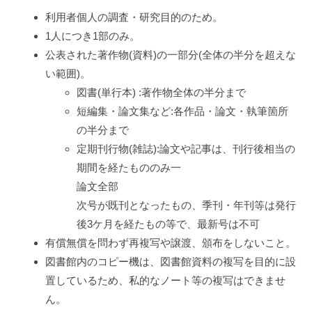
2025.02.19
by
利用者個人の調査・研究目的のため。
exmedia
1人につき1部のみ。
公表された著作物(資料)の一部分(全体の半分を超えな
い範囲)。
図書(単行本) :著作物全体の半分まで
短編集・論文集など:各作品・論文・執筆箇所
の半分まで
定期刊行物(雑誌):論文や記事は、刊行後相当の
期間を経たもののみ一
論文全部
次号が既刊となったもの、季刊・年刊等は発行
後3ケ月を経たもの等で、最新号は不可
有償無償を問わず再複写や譲渡、頒布をしないこと。
図書館内のコピー機は、図書館資料の複写を目的に設
置しているため、私的なノート等の複写はできませ
ん。