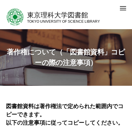
コ
メ
ン
ニ
東京理科大学図書館
ュ
テ
ー
TOKYO UNIVERSITY OF SCIENCE LIBRARY
ン
ツ
へ
著作権について（「図書館資料」コピ
ス
キ
ーの際の注意事項）
ッ
プ
図書館資料は著作権法で定められた範囲内でコ
著作権について（「図書館資料」コピー
ピーできます。
の際の注意事項）
以下の注意事項に従ってコピーしてください。