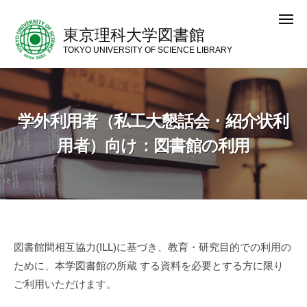
コ
メ
ン
ニ
東京理科大学図書館
ュ
テ
ー
TOKYO UNIVERSITY OF SCIENCE LIBRARY
ン
ツ
へ
学外利用者（私工大懇話会・紹介状利
ス
キ
用者）向け：図書館の利用
ッ
プ
図書館間相互協力(ILL)に基づき、教育・研究目的での利用の
学外利用者（私工大懇話会・紹介状利用
ために、本学図書館の所蔵 する資料を必要とする方に限り
者）向け：図書館の利用
ご利用いただけます。