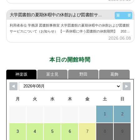
書
y
館
神
大学図書館の夏期休暇中の休館および図書館サービスについて（お知らせ）
重 要
楽
利用者各位 学務課 図書館事務室 大学図書館の夏期休暇中の休館および図書館
坂
サービスについて（お知らせ） 【一斉休暇に伴う図書館の休館期間】 2026
図
年8月11日（火） ～ 2026年8月23日（日） 詳細は、大学図書館…
2026.06.08
b
書
y
館
神
本日の開館時間
楽
坂
神楽坂
富士見
野田
葛飾
図
書
館
月
火
水
木
金
土
日
1
2
3
4
5
6
7
8
9