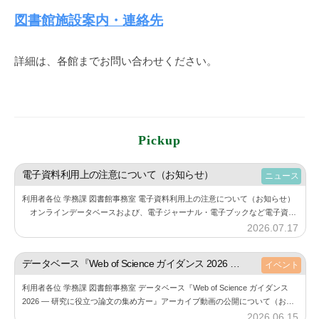
図書館施設案内・連絡先
詳細は、各館までお問い合わせください。
Pickup
電子資料利用上の注意について（お知らせ）
ニュース
利用者各位 学務課 図書館事務室 電子資料利用上の注意について（お知らせ）
オンラインデータベースおよび、電子ジャーナル・電子ブックなど電子資料
の利用にあたり、下記の点にご注意しご利用ください。 また、利用する際に
2026.07.17
b
は必…
y
神
データベース『Web of Science ガイダンス 2026 ― 研究に役立つ論文の集め方ー』アーカイブ動画の公開について（お知らせ）
イベント
楽
利用者各位 学務課 図書館事務室 データベース『Web of Science ガイダンス
坂
2026 ― 研究に役立つ論文の集め方ー』アーカイブ動画の公開について（お知
図
らせ） 6月11⽇（木）に開催した『Web of Sc…
2026.06.15
b