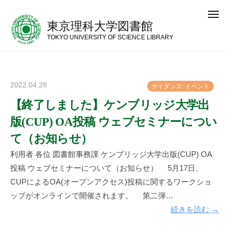
コ
メ
ン
ニ
東京理科大学図書館
ュ
テ
ー
TOKYO UNIVERSITY OF SCIENCE LIBRARY
ン
ツ
へ
2022.04.28
b
ガ
イ
ダ
ン
ス
･
イ
ベ
ン
ト
ス
y
【終了しました】ケンブリッジ大学出
キ
神
ッ
版(CUP) OA投稿 ウェブセミナーについ
楽
プ
坂
て（お知らせ）
図
利用者 各位 図書館事務課 ケンブリッジ大学出版(CUP) OA
書
投稿 ウェブセミナーについて（お知らせ） 5月17日、
館
CUPによるOA(オープンアクセス)投稿に関するワークショ
ップがオンラインで開催されます。 第二弾…
続きを読む →