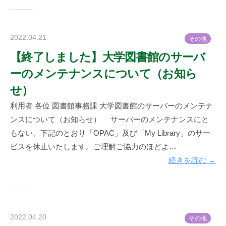
2022.04.21
b
そ
の
他
y
【終了しました】大学図書館のサーバ
神
ーのメンテナンスについて（お知ら
楽
坂
せ）
図
利用者 各位 図書館事務課 大学図書館のサーバーのメンテナ
書
ンスについて（お知らせ） サーバーのメンテナンスにと
館
もない、下記のとおり「OPAC」及び「My Library」のサー
ビスを休止いたします。ご理解ご協力のほどよ…
続きを読む →
2022.04.20
b
そ
の
他