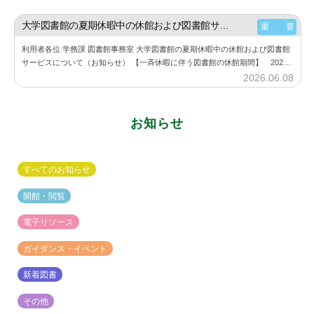
書
y
館
神
大学図書館の夏期休暇中の休館および図書館サービスについて（お知らせ）
重 要
楽
利用者各位 学務課 図書館事務室 大学図書館の夏期休暇中の休館および図書館
坂
サービスについて（お知らせ） 【一斉休暇に伴う図書館の休館期間】 2026
図
年8月11日（火） ～ 2026年8月23日（日） 詳細は、大学図書館…
2026.06.08
b
書
y
館
神
お知らせ
楽
坂
図
すべてのお知らせ
書
館
開館・閲覧
電子リソース
ガイダンス・イベント
新着図書
その他