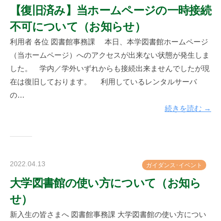
y
【復旧済み】当ホームページの一時接続
神
不可について（お知らせ）
楽
坂
利用者 各位 図書館事務課 本日、本学図書館ホームページ
図
（当ホームページ）へのアクセスが出来ない状態が発生しま
書
した。 学内／学外いずれからも接続出来ませんでしたが現
館
在は復旧しております。 利用しているレンタルサーバ
の…
続きを読む →
2022.04.13
b
ガ
イ
ダ
ン
ス
･
イ
ベ
ン
ト
y
大学図書館の使い方について（お知ら
神
せ）
楽
坂
新入生の皆さまへ 図書館事務課 大学図書館の使い方につい