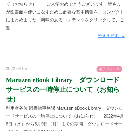
図
て（お知らせ） ご入学おめでとうございます。皆さま
書
が図書館を使いこなすために必要な基本情報を、コンパクト
館
にまとめました。興味のあるコンテンツをクリックして、ご
覧…
続きを読む →
2022.04.05
b
電
子
リ
ソ
ー
ス
y
Maruzen eBook Library ダウンロード
神
サービスの一時停止について（お知ら
楽
坂
せ）
図
利用者各位 図書館事務課 Maruzen eBook Library ダウンロ
書
ードサービスの一時停止について（お知らせ） 2022年4月
館
6日（水）から5月9日（月）までの期間、ダウンロードサー