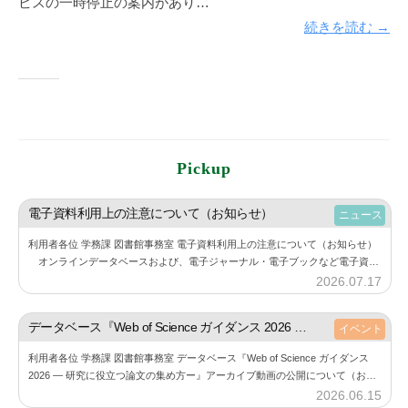
ビスの一時停止の案内があり…
続きを読む →
Pickup
電子資料利用上の注意について（お知らせ）
ニュース
利用者各位 学務課 図書館事務室 電子資料利用上の注意について（お知らせ）
オンラインデータベースおよび、電子ジャーナル・電子ブックなど電子資料
の利用にあたり、下記の点にご注意しご利用ください。 また、利用する際に
2026.07.17
b
は必…
y
神
データベース『Web of Science ガイダンス 2026 ― 研究に役立つ論文の集め方ー』アーカイブ動画の公開について（お知らせ）
イベント
楽
利用者各位 学務課 図書館事務室 データベース『Web of Science ガイダンス
坂
2026 ― 研究に役立つ論文の集め方ー』アーカイブ動画の公開について（お知
図
らせ） 6月11⽇（木）に開催した『Web of Sc…
2026.06.15
b