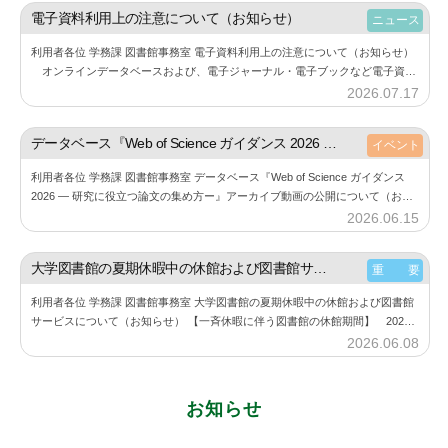
電子資料利用上の注意について（お知らせ）
ニュース
利用者各位 学務課 図書館事務室 電子資料利用上の注意について（お知らせ）
オンラインデータベースおよび、電子ジャーナル・電子ブックなど電子資料
の利用にあたり、下記の点にご注意しご利用ください。 また、利用する際に
2026.07.17
b
は必…
y
神
データベース『Web of Science ガイダンス 2026 ― 研究に役立つ論文の集め方ー』アーカイブ動画の公開について（お知らせ）
イベント
楽
利用者各位 学務課 図書館事務室 データベース『Web of Science ガイダンス
坂
2026 ― 研究に役立つ論文の集め方ー』アーカイブ動画の公開について（お知
図
らせ） 6月11⽇（木）に開催した『Web of Sc…
2026.06.15
b
書
y
館
神
大学図書館の夏期休暇中の休館および図書館サービスについて（お知らせ）
重 要
楽
利用者各位 学務課 図書館事務室 大学図書館の夏期休暇中の休館および図書館
坂
サービスについて（お知らせ） 【一斉休暇に伴う図書館の休館期間】 2026
図
年8月11日（火） ～ 2026年8月23日（日） 詳細は、大学図書館…
2026.06.08
b
書
y
館
神
お知らせ
楽
坂