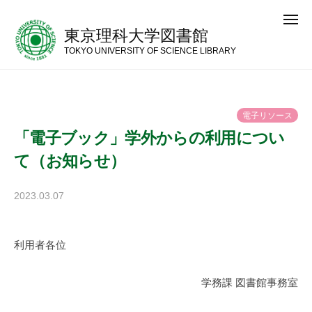
コ
メ
ン
ニ
東京理科大学図書館
ュ
テ
ー
TOKYO UNIVERSITY OF SCIENCE LIBRARY
ン
ツ
へ
電
子
リ
ソ
ー
ス
ス
「電子ブック」学外からの利用につい
キ
て（お知らせ）
ッ
プ
2023.03.07
b
y
神
利用者各位
楽
坂
図
学務課 図書館事務室
書