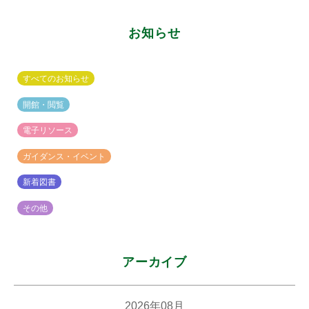
書
y
館
神
お知らせ
楽
坂
図
すべてのお知らせ
書
館
開館・閲覧
電子リソース
ガイダンス・イベント
新着図書
その他
アーカイブ
2026年08月