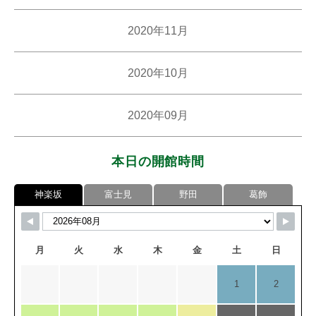
2020年11月
2020年10月
2020年09月
本日の開館時間
神楽坂
富士見
野田
葛飾
月
火
水
木
金
土
日
1
2