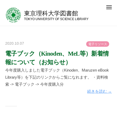
コ
メ
ン
ニ
東京理科大学図書館
ュ
テ
ー
TOKYO UNIVERSITY OF SCIENCE LIBRARY
ン
ツ
へ
2020.10.07
b
/
電
子
リ
ソ
ー
ス
ス
y
0
電子ブック（Kinoden、MeL等）新着情
キ
e
件
ッ
報について（お知らせ）
x
の
プ
m
コ
今年度購入しました電子ブック（Kinoden、Maruzen eBook
e
メ
Library等）を下記のリンクからご覧になれます。 ・資料検
d
ン
索 -> 電子ブック -> 今年度購入分
i
ト
続きを読む →
a