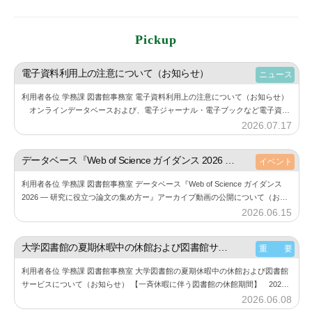
Pickup
電子資料利用上の注意について（お知らせ）
ニュース
利用者各位 学務課 図書館事務室 電子資料利用上の注意について（お知らせ）
オンラインデータベースおよび、電子ジャーナル・電子ブックなど電子資料
の利用にあたり、下記の点にご注意しご利用ください。 また、利用する際に
2026.07.17
b
は必…
y
神
データベース『Web of Science ガイダンス 2026 ― 研究に役立つ論文の集め方ー』アーカイブ動画の公開について（お知らせ）
イベント
楽
利用者各位 学務課 図書館事務室 データベース『Web of Science ガイダンス
坂
2026 ― 研究に役立つ論文の集め方ー』アーカイブ動画の公開について（お知
図
らせ） 6月11⽇（木）に開催した『Web of Sc…
2026.06.15
b
書
y
館
神
大学図書館の夏期休暇中の休館および図書館サービスについて（お知らせ）
重 要
楽
利用者各位 学務課 図書館事務室 大学図書館の夏期休暇中の休館および図書館
坂
サービスについて（お知らせ） 【一斉休暇に伴う図書館の休館期間】 2026
図
年8月11日（火） ～ 2026年8月23日（日） 詳細は、大学図書館…
2026.06.08
b