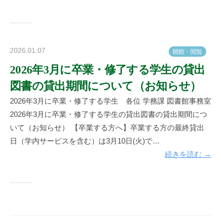
2026.01.07
b
開
館
・
閲
覧
y
2026年3月に卒業・修了する学生の貸出
神
図書の貸出期間について（お知らせ）
楽
坂
2026年3月に卒業・修了する学生 各位 学務課 図書館事務室
図
2026年3月に卒業・修了する学生の貸出図書の貸出期間につ
書
いて（お知らせ） 【卒業する方へ】卒業する方の最終貸出
館
日（学内サービスを含む）は3月10日(火)で…
続きを読む →