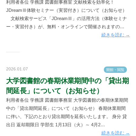
利用者各位 学務課 図書館事務室 文献検索を効率化！
書
JDreamⅢ体験セミナー（実習付き）について（お知らせ）
館
文献検索サービス「JDreamⅢ」の活用方法（体験セミナ
ー・実習付き）が、無料・オンラインで開催されますの…
続きを読む →
2026.01.07
b
開
館
・
閲
覧
y
大学図書館の春期休業期間中の「貸出期
神
間延長」について（お知らせ）
楽
坂
利用者各位 学務課 図書館事務室 大学図書館の春期休業期間
図
中の「貸出期間延長」について（お知らせ） 春期休業期間
書
に伴い、下記のとおり貸出期間を延長いたします。 身分 貸
館
出日 返却期限日 学部生 1月13日（火）～ 4月2…
続きを読む →