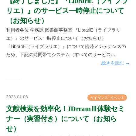
【終了しました】『LibrariE（ライブラ
神
リエ）』のサービス一時停止について
楽
坂
（お知らせ）
図
利用者各位 学務課 図書館事務室 『LibrariE（ライブラリ
書
エ）』のサービス一時停止について（お知らせ）
館
『LibrariE（ライブラリエ）』について臨時メンテナンスの
ため、下記の時間帯でシステム（すべてのサービス…
続きを読む →
2026.01.08
b
ガ
イ
ダ
ン
ス
･
イ
ベ
ン
ト
y
文献検索を効率化！JDreamⅢ体験セミ
神
ナー（実習付き）について（お知ら
楽
坂
せ）
図