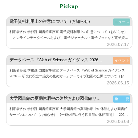
Pickup
電子資料利用上の注意について（お知らせ）
ニュース
利用者各位 学務課 図書館事務室 電子資料利用上の注意について（お知らせ）
オンラインデータベースおよび、電子ジャーナル・電子ブックなど電子資料
の利用にあたり、下記の点にご注意しご利用ください。 また、利用する際に
2026.07.17
b
は必…
y
神
データベース『Web of Science ガイダンス 2026 ― 研究に役立つ論文の集め方ー』アーカイブ動画の公開について（お知らせ）
イベント
楽
利用者各位 学務課 図書館事務室 データベース『Web of Science ガイダンス
坂
2026 ― 研究に役立つ論文の集め方ー』アーカイブ動画の公開について（お知
図
らせ） 6月11⽇（木）に開催した『Web of Sc…
2026.06.15
b
書
y
館
神
大学図書館の夏期休暇中の休館および図書館サービスについて（お知らせ）
重 要
楽
利用者各位 学務課 図書館事務室 大学図書館の夏期休暇中の休館および図書館
坂
サービスについて（お知らせ） 【一斉休暇に伴う図書館の休館期間】 2026
図
年8月11日（火） ～ 2026年8月23日（日） 詳細は、大学図書館…
2026.06.08
b
書
y
館
神