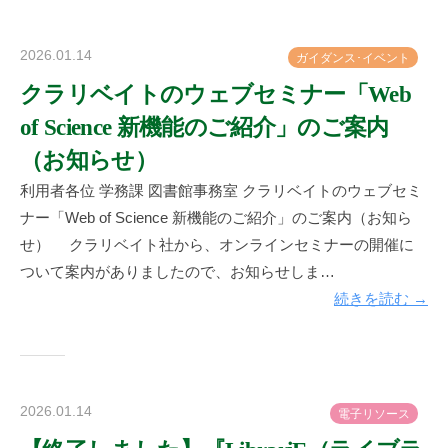
2026.01.14
b
ガ
イ
ダ
ン
ス
･
イ
ベ
ン
ト
y
クラリベイトのウェブセミナー「Web
神
of Science 新機能のご紹介」のご案内
楽
坂
（お知らせ）
図
利用者各位 学務課 図書館事務室 クラリベイトのウェブセミ
書
ナー「Web of Science 新機能のご紹介」のご案内（お知ら
館
せ） クラリベイト社から、オンラインセミナーの開催に
ついて案内がありましたので、お知らせしま…
続きを読む →
2026.01.14
b
電
子
リ
ソ
ー
ス
y