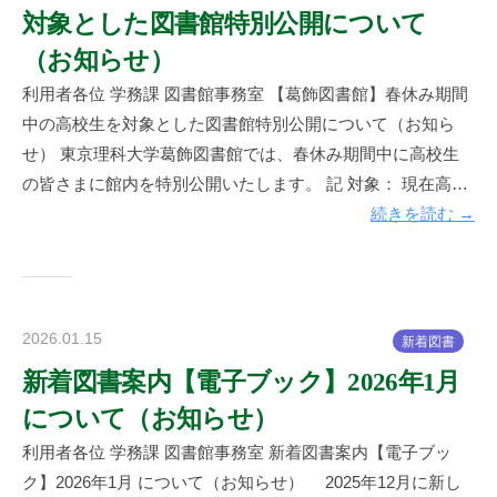
対象とした図書館特別公開について
楽
坂
（お知らせ）
図
利用者各位 学務課 図書館事務室 【葛飾図書館】春休み期間
書
中の高校生を対象とした図書館特別公開について（お知ら
館
せ） 東京理科大学葛飾図書館では、春休み期間中に高校生
の皆さまに館内を特別公開いたします。 記 対象： 現在高…
続きを読む →
2026.01.15
b
新
着
図
書
y
新着図書案内【電子ブック】2026年1月
神
について（お知らせ）
楽
坂
利用者各位 学務課 図書館事務室 新着図書案内【電子ブッ
図
ク】2026年1月 について（お知らせ） 2025年12月に新し