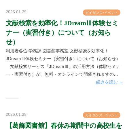
2026.01.29
b
ガ
イ
ダ
ン
ス
･
イ
ベ
ン
ト
y
文献検索を効率化！JDreamⅢ体験セミ
神
ナー（実習付き）について（お知ら
楽
坂
せ）
図
利用者各位 学務課 図書館事務室 文献検索を効率化！
書
JDreamⅢ体験セミナー（実習付き）について（お知らせ）
館
文献検索サービス「JDreamⅢ」の活用方法（体験セミナ
ー・実習付き）が、無料・オンラインで開催されますの…
続きを読む →
2026.01.25
b
ガ
イ
ダ
ン
ス
･
イ
ベ
ン
ト
y
【葛飾図書館】春休み期間中の高校生を
神