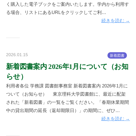
書
く購入した電子ブックをご案内いたします。学内から利用す
館
る場合、リストにあるURLをクリックしてご利…
続きを読む →
2026.01.15
b
新
着
図
書
y
新着図書案内 2026年1月について（お知
神
らせ）
楽
坂
利用者各位 学務課 図書館事務室 新着図書案内 2026年1月に
図
ついて（お知らせ） 東京理科大学図書館に、最近に配架
書
された「新着図書」の一覧をご覧ください。「春期休業期間
館
中の貸出期間の延長（返却期限日）」の期間に、ぜひ…
続きを読む →