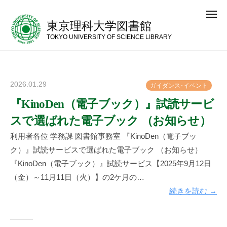
コ
メ
ン
ニ
東京理科大学図書館
ュ
テ
ー
TOKYO UNIVERSITY OF SCIENCE LIBRARY
ン
ツ
へ
2026.01.29
b
ガ
イ
ダ
ン
ス
･
イ
ベ
ン
ト
ス
y
『KinoDen（電子ブック）』試読サービ
キ
神
ッ
スで選ばれた電子ブック （お知らせ）
楽
プ
坂
利用者各位 学務課 図書館事務室 『KinoDen（電子ブッ
図
ク）』試読サービスで選ばれた電子ブック （お知らせ）
書
『KinoDen（電子ブック）』試読サービス【2025年9月12日
館
（金）～11月11日（火）】の2ケ月の…
続きを読む →