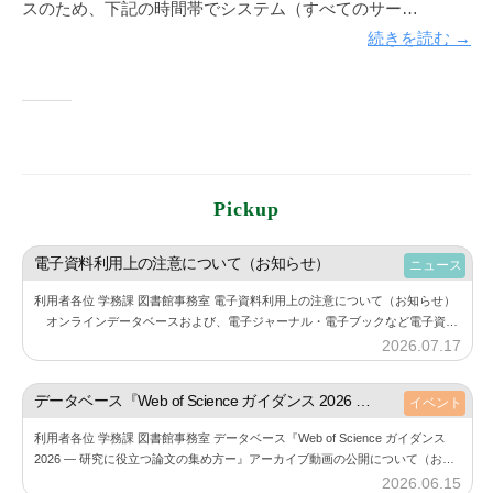
スのため、下記の時間帯でシステム（すべてのサー…
続きを読む →
Pickup
電子資料利用上の注意について（お知らせ）
ニュース
利用者各位 学務課 図書館事務室 電子資料利用上の注意について（お知らせ）
オンラインデータベースおよび、電子ジャーナル・電子ブックなど電子資料
の利用にあたり、下記の点にご注意しご利用ください。 また、利用する際に
2026.07.17
b
は必…
y
神
データベース『Web of Science ガイダンス 2026 ― 研究に役立つ論文の集め方ー』アーカイブ動画の公開について（お知らせ）
イベント
楽
利用者各位 学務課 図書館事務室 データベース『Web of Science ガイダンス
坂
2026 ― 研究に役立つ論文の集め方ー』アーカイブ動画の公開について（お知
図
らせ） 6月11⽇（木）に開催した『Web of Sc…
2026.06.15
b