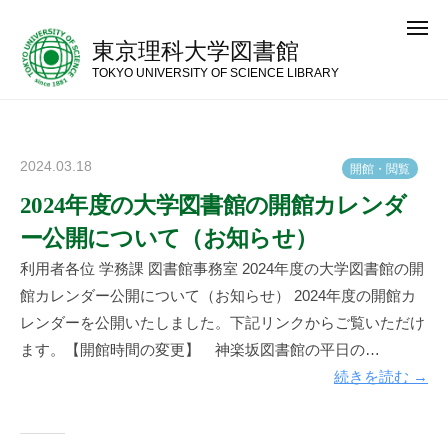
コ
メ
ン
ニ
東京理科大学図書館
ュ
テ
ー
TOKYO UNIVERSITY OF SCIENCE LIBRARY
ン
ツ
へ
2024.03.18
b
開
館
・
閲
覧
ス
y
2024年度の大学図書館の開館カレンダ
キ
神
ッ
ー公開について（お知らせ）
楽
プ
坂
利用者各位 学務課 図書館事務室 2024年度の大学図書館の開
図
館カレンダー公開について（お知らせ） 2024年度の開館カ
書
レンダーを公開いたしました。下記リンクからご覧いただけ
館
ます。【開館時間の変更】 神楽坂図書館の平日の…
続きを読む →