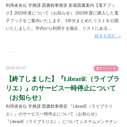
坂
利用者各位 学務課 図書館事務室 新着図書案内【電子ブッ
図
ク】2023年度について（お知らせ） 2023年度に購入した電
書
子ブックをご案内いたします。1年分まとめたリストを公開
館
いたしました。学内から利用する場合、リストにある…
続きを読む →
2024.03.07
b
電
子
リ
ソ
ー
ス
y
【終了しました】『LibrariE（ライブラ
神
リエ）』のサービス一時停止について
楽
坂
（お知らせ）
図
利用者各位 学務課 図書館事務室 『LibrariE（ライブラリ
書
エ）』のサービス一時停止について（お知らせ）
館
『LibrariE（ライブラリエ）』についてシステムメンテナン