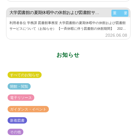
書
y
館
神
大学図書館の夏期休暇中の休館および図書館サービスについて（お知らせ）
重 要
楽
利用者各位 学務課 図書館事務室 大学図書館の夏期休暇中の休館および図書館
坂
サービスについて（お知らせ） 【一斉休暇に伴う図書館の休館期間】 2026
図
年8月11日（火） ～ 2026年8月23日（日） 詳細は、大学図書館…
2026.06.08
b
書
y
館
神
お知らせ
楽
坂
図
すべてのお知らせ
書
館
開館・閲覧
電子リソース
ガイダンス・イベント
新着図書
その他