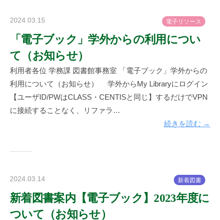
2024.03.15
b
電
子
リ
ソ
ー
ス
y
「電子ブック」学外からの利用につい
神
て（お知らせ）
楽
坂
利用者各位 学務課 図書館事務室 「電子ブック」学外からの
図
利用について（お知らせ） 学外からMy Libraryにログイン
書
【ユーザID/PWはCLASS・CENTISと同じ】するだけでVPN
館
に接続することなく、リファラ…
続きを読む →
2024.03.14
b
新
着
図
書
y
新着図書案内【電子ブック】2023年度に
神
ついて（お知らせ）
楽