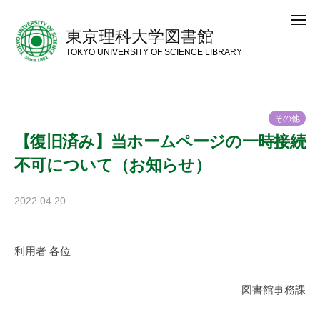
コ
メ
ン
ニ
東京理科大学図書館
ュ
テ
ー
TOKYO UNIVERSITY OF SCIENCE LIBRARY
ン
ツ
へ
そ
の
他
ス
【復旧済み】当ホームページの一時接続
キ
不可について（お知らせ）
ッ
プ
2022.04.20
b
y
神
利用者 各位
楽
坂
図
図書館事務課
書