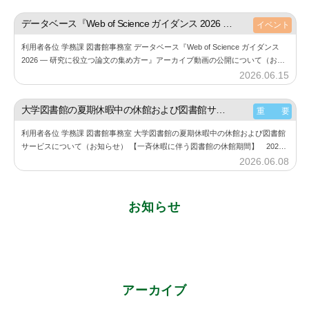
は必…
y
神
データベース『Web of Science ガイダンス 2026 ― 研究に役立つ論文の集め方ー』アーカイブ動画の公開について（お知らせ）
イベント
楽
利用者各位 学務課 図書館事務室 データベース『Web of Science ガイダンス
坂
2026 ― 研究に役立つ論文の集め方ー』アーカイブ動画の公開について（お知
図
らせ） 6月11⽇（木）に開催した『Web of Sc…
2026.06.15
b
書
y
館
神
大学図書館の夏期休暇中の休館および図書館サービスについて（お知らせ）
重 要
楽
利用者各位 学務課 図書館事務室 大学図書館の夏期休暇中の休館および図書館
坂
サービスについて（お知らせ） 【一斉休暇に伴う図書館の休館期間】 2026
図
年8月11日（火） ～ 2026年8月23日（日） 詳細は、大学図書館…
2026.06.08
b
書
y
館
神
お知らせ
楽
坂
図
書
館
アーカイブ