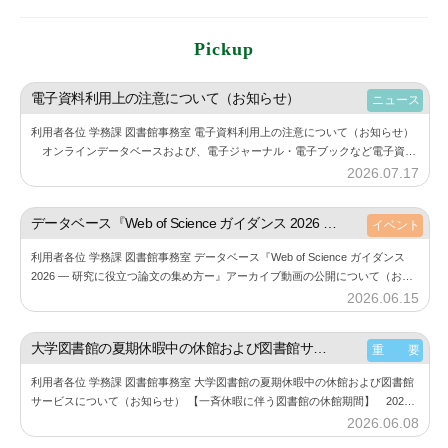
Pickup
電子資料利用上の注意について（お知らせ）
ニュース
利用者各位 学務課 図書館事務室 電子資料利用上の注意について（お知らせ）
オンラインデータベースおよび、電子ジャーナル・電子ブックなど電子資料
の利用にあたり、下記の点にご注意しご利用ください。 また、利用する際に
2026.07.17
b
は必…
y
神
データベース『Web of Science ガイダンス 2026 ― 研究に役立つ論文の集め方ー』アーカイブ動画の公開について（お知らせ）
イベント
楽
利用者各位 学務課 図書館事務室 データベース『Web of Science ガイダンス
坂
2026 ― 研究に役立つ論文の集め方ー』アーカイブ動画の公開について（お知
図
らせ） 6月11⽇（木）に開催した『Web of Sc…
2026.06.15
b
書
y
館
神
大学図書館の夏期休暇中の休館および図書館サービスについて（お知らせ）
重 要
楽
利用者各位 学務課 図書館事務室 大学図書館の夏期休暇中の休館および図書館
坂
サービスについて（お知らせ） 【一斉休暇に伴う図書館の休館期間】 2026
図
年8月11日（火） ～ 2026年8月23日（日） 詳細は、大学図書館…
2026.06.08
b
書
y