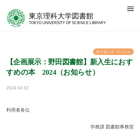
コ
メ
ン
ニ
東京理科大学図書館
ュ
テ
ー
TOKYO UNIVERSITY OF SCIENCE LIBRARY
ン
ツ
へ
ガ
イ
ダ
ン
ス
･
イ
ベ
ン
ト
ス
【企画展示：野田図書館】新入生におす
キ
すめの本 2024（お知らせ）
ッ
プ
2024.04.02
b
y
神
利用者各位
楽
坂
図
学務課 図書館事務室
書