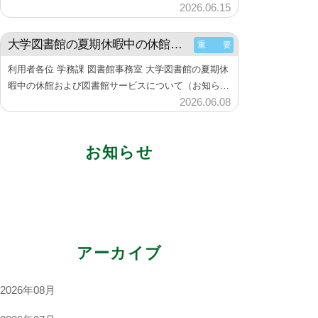
2026.06.15
b
め方ー』アーカイブ動画の公開について（お知らせ）
図
6月11⽇（木）に開催した『Web of Sc…
y
書
大学図書館の夏期休暇中の休館および図書館サービスについて（お知らせ）
重 要
神
館
楽
利用者各位 学務課 図書館事務室 大学図書館の夏期休
坂
暇中の休館および図書館サービスについて（お知ら
2026.06.08
b
せ） 【一斉休暇に伴う図書館の休館期間】 2026年8
図
月11日（火） ～ 2026年8月23日（日） 詳細は、
y
学生向け情報
書
大学図書館…
神
館
ガイダンス・利用案内（リーフレット）
お知らせ
楽
シラバス指定図書（教科書）
坂
語学力を高めたい
図
必要な資料が図書館にない
書
就職活動に役立つ資料
館
アーカイブ
企画展示アーカイブ
2026年08月
教育研究関連情報
学外への文献複写、現物貸借申込み