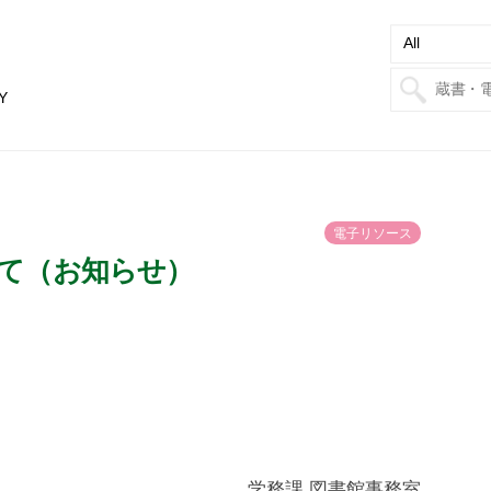
Y
電
子
リ
ソ
ー
ス
て（お知らせ）
学務課 図書館事務室