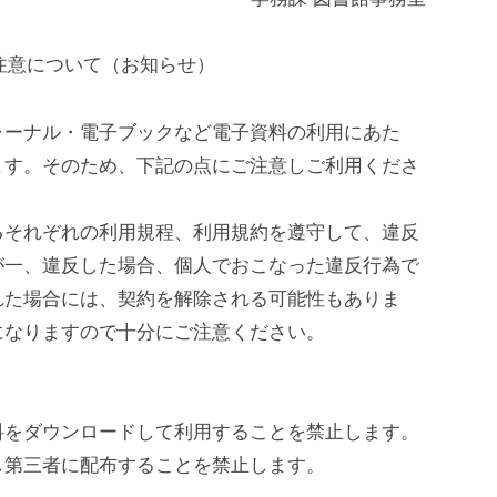
注意について（お知らせ）
ーナル・電子ブックなど電子資料の利用にあた
ます。そのため、下記の点にご注意しご利用くださ
資料検索
OPAC（本学蔵書検索）
それぞれの利用規程、利用規約を遵守して、違反
TUS Discovery（統合検索）
が一、違反した場合、個人でおこなった違反行為で
説明・動画マニュアル
れた場合には、契約を解除される可能性もありま
電子ジャーナル
になりますので十分にご注意ください。
電子ブック
データベース
料をダウンロードして利用することを禁止します。
図書館内のみ利用可能なデータベース
し第三者に配布することを禁止します。
電子資料利用上の注意