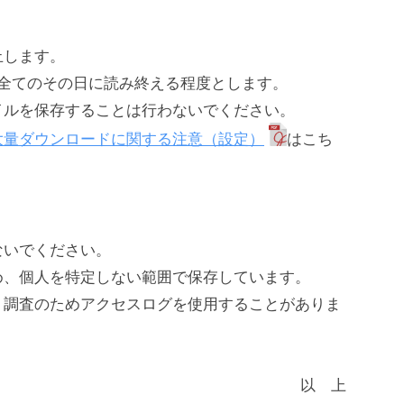
学外からの利用（VPN）
スマホアプリ[Ufinity]
止します。
リポジトリ
全てのその日に読み終える程度とします。
東京理科大学学術リポジトリ
ルを保存することは行わないでください。
リポジトリへの登録について
大量ダウンロードに関する注意（設定）
はこち
東京理科大学オープンアクセス方針
いでください。
、個人を特定しない範囲で保存しています。
調査のためアクセスログを使用することがありま
以 上