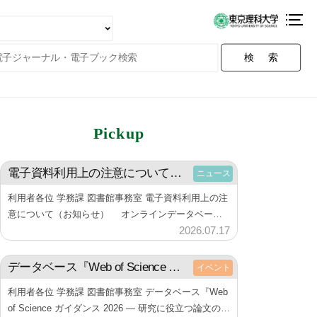
検索
Pickup
電子資料利用上の注意について（お知らせ）
ニュース
利用者各位 学務課 図書館事務室 電子資料利用上の注
意について（お知らせ） オンラインデータベース
2026.07.17
b
および、電子ジャーナル・電子ブックなど電子資料の
利用にあたり、下記の点にご注意しご利用くださ
y
い。 また、利用する際には必…
データベース『Web of Science ガイダンス 2026 ― 研究に役立つ論文の集め方ー』アーカイブ動画の公開について（お知らせ）
イベント
神
楽
利用者各位 学務課 図書館事務室 データベース『Web
坂
of Science ガイダンス 2026 ― 研究に役立つ論文の集