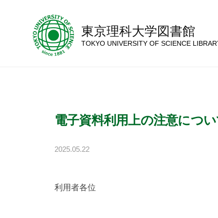
コ
ン
東京理科大学図書館
テ
TOKYO UNIVERSITY OF SCIENCE LIBRAR
ン
ツ
へ
ス
キ
電子資料利用上の注意につい
ッ
プ
2025.05.22
b
y
神
利用者各位
楽
坂
図