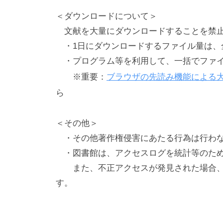
葛飾
＜ダウンロードについて＞
北海道・長万部
文献を大量にダウンロードすることを禁
利用できる方（利用資格）
・1日にダウンロードするファイル量は、
学内利用者向け図書館の利用
・プログラム等を利用して、一括でファイ
資料の利用(貸出・返却、機器類の利用)
※重要：
ブラウザの先読み機能による
返却期限日超過のペナルティ(貸出停止期間)
ら
My Libraryの利用
他大学等の図書館の利用
＜その他＞
他キャンパス図書館資料の利用
・その他著作権侵害にあたる行為は行わな
学外利用者向け図書館の利用
・図書館は、アクセスログを統計等のため
本学卒業生・本学元教職員
また、不正アクセスが発見された場合、
私工大懇話会・他大学・他機関紹介状
す。
学外の方へ：他大学・他機関等のILL担当の方
地域の方:葛飾区、野田・柏・流山市