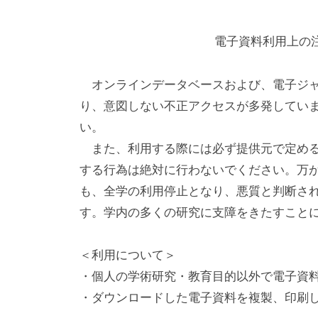
書
館
電子資料利用上の
東京理科大学図書館
TOKYO UNIVERSITY OF SCIENCE LIBRARY
オンラインデータベースおよび、電子ジャ
り、意図しない不正アクセスが多発してい
図書館概要
い。
館長の挨拶
また、利用する際には必ず提供元で定める
公開情報
する行為は絶対に行わないでください。万
図書館関係規程（学内のみ・CENTIS）
も、全学の利用停止となり、悪質と判断さ
す。学内の多くの研究に支障をきたすこと
利用案内
図書館施設
＜利用について＞
神楽坂
・個人の学術研究・教育目的以外で電子資
富士見
・ダウンロードした電子資料を複製、印刷
野田