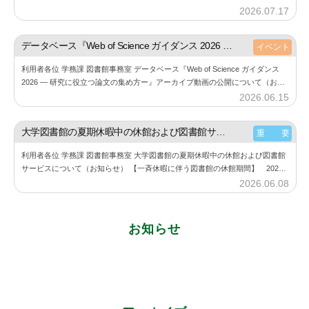
の利用にあたり、下記の点にご注意しご利用ください。 また、利用する際に
2026.07.17
b
は必…
y
神
データベース『Web of Science ガイダンス 2026 ― 研究に役立つ論文の集め方ー』アーカイブ動画の公開について（お知らせ）
イベント
楽
利用者各位 学務課 図書館事務室 データベース『Web of Science ガイダンス
坂
2026 ― 研究に役立つ論文の集め方ー』アーカイブ動画の公開について（お知
図
らせ） 6月11⽇（木）に開催した『Web of Sc…
2026.06.15
b
書
y
館
神
大学図書館の夏期休暇中の休館および図書館サービスについて（お知らせ）
重 要
楽
利用者各位 学務課 図書館事務室 大学図書館の夏期休暇中の休館および図書館
坂
サービスについて（お知らせ） 【一斉休暇に伴う図書館の休館期間】 2026
図
年8月11日（火） ～ 2026年8月23日（日） 詳細は、大学図書館…
2026.06.08
b
書
y
館
神
お知らせ
楽
坂
図
書
館