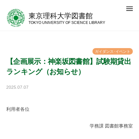
コ
メ
ン
ニ
東京理科大学図書館
ュ
テ
ー
TOKYO UNIVERSITY OF SCIENCE LIBRARY
ン
ツ
へ
ガ
イ
ダ
ン
ス
･
イ
ベ
ン
ト
ス
【企画展示：神楽坂図書館】試験期貸出
キ
ランキング（お知らせ）
ッ
プ
2025.07.07
b
y
神
利用者各位
楽
坂
図
学務課 図書館事務室
書