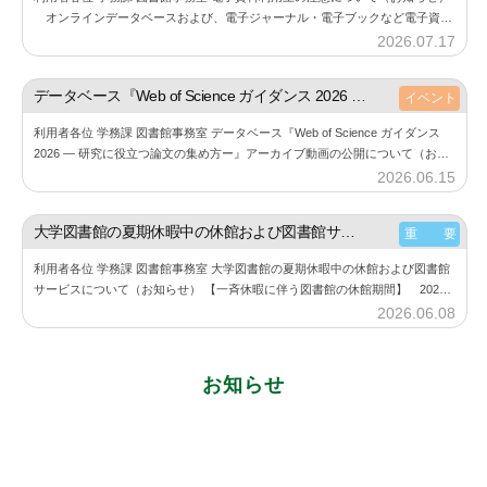
オンラインデータベースおよび、電子ジャーナル・電子ブックなど電子資料
の利用にあたり、下記の点にご注意しご利用ください。 また、利用する際に
2026.07.17
b
は必…
y
神
データベース『Web of Science ガイダンス 2026 ― 研究に役立つ論文の集め方ー』アーカイブ動画の公開について（お知らせ）
イベント
楽
利用者各位 学務課 図書館事務室 データベース『Web of Science ガイダンス
坂
2026 ― 研究に役立つ論文の集め方ー』アーカイブ動画の公開について（お知
図
らせ） 6月11⽇（木）に開催した『Web of Sc…
2026.06.15
b
書
y
館
神
大学図書館の夏期休暇中の休館および図書館サービスについて（お知らせ）
重 要
楽
利用者各位 学務課 図書館事務室 大学図書館の夏期休暇中の休館および図書館
坂
サービスについて（お知らせ） 【一斉休暇に伴う図書館の休館期間】 2026
図
年8月11日（火） ～ 2026年8月23日（日） 詳細は、大学図書館…
2026.06.08
b
書
y
館
神
お知らせ
楽
坂
図
書