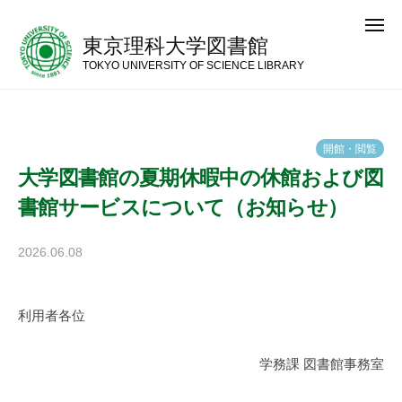
コ
メ
ン
ニ
東京理科大学図書館
ュ
テ
ー
TOKYO UNIVERSITY OF SCIENCE LIBRARY
ン
ツ
へ
開
館
・
閲
覧
ス
大学図書館の夏期休暇中の休館および図
キ
書館サービスについて（お知らせ）
ッ
プ
2026.06.08
b
y
神
利用者各位
楽
坂
図
学務課 図書館事務室
書