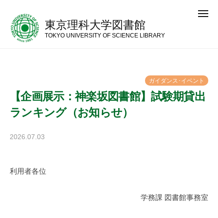
コ
メ
ン
ニ
東京理科大学図書館
ュ
テ
ー
TOKYO UNIVERSITY OF SCIENCE LIBRARY
ン
ツ
へ
ガ
イ
ダ
ン
ス
･
イ
ベ
ン
ト
ス
【企画展示：神楽坂図書館】試験期貸出
キ
ランキング（お知らせ）
ッ
プ
2026.07.03
b
y
神
利用者各位
楽
坂
図
学務課 図書館事務室
書