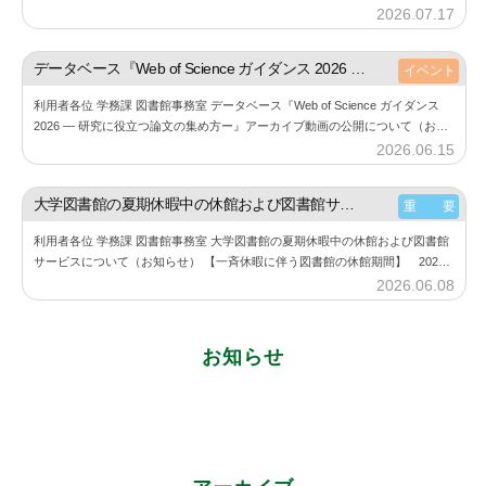
の利用にあたり、下記の点にご注意しご利用ください。 また、利用する際に
2026.07.17
b
は必…
y
神
データベース『Web of Science ガイダンス 2026 ― 研究に役立つ論文の集め方ー』アーカイブ動画の公開について（お知らせ）
イベント
楽
利用者各位 学務課 図書館事務室 データベース『Web of Science ガイダンス
坂
2026 ― 研究に役立つ論文の集め方ー』アーカイブ動画の公開について（お知
図
らせ） 6月11⽇（木）に開催した『Web of Sc…
2026.06.15
b
書
y
館
神
大学図書館の夏期休暇中の休館および図書館サービスについて（お知らせ）
重 要
楽
利用者各位 学務課 図書館事務室 大学図書館の夏期休暇中の休館および図書館
坂
サービスについて（お知らせ） 【一斉休暇に伴う図書館の休館期間】 2026
図
年8月11日（火） ～ 2026年8月23日（日） 詳細は、大学図書館…
2026.06.08
b
書
y
館
神
お知らせ
楽
坂
図
書
館