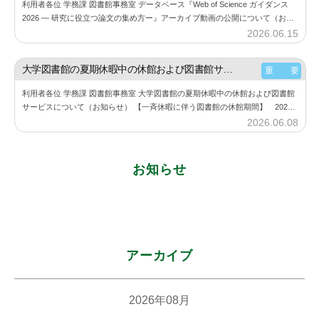
利用者各位 学務課 図書館事務室 データベース『Web of Science ガイダンス
坂
2026 ― 研究に役立つ論文の集め方ー』アーカイブ動画の公開について（お知
図
らせ） 6月11⽇（木）に開催した『Web of Sc…
2026.06.15
b
書
y
館
神
大学図書館の夏期休暇中の休館および図書館サービスについて（お知らせ）
重 要
楽
利用者各位 学務課 図書館事務室 大学図書館の夏期休暇中の休館および図書館
坂
サービスについて（お知らせ） 【一斉休暇に伴う図書館の休館期間】 2026
図
年8月11日（火） ～ 2026年8月23日（日） 詳細は、大学図書館…
2026.06.08
b
書
y
館
神
お知らせ
楽
坂
図
書
館
アーカイブ
2026年08月