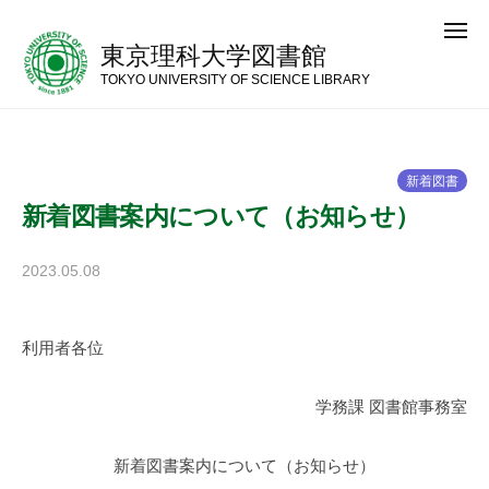
コ
メ
ン
ニ
東京理科大学図書館
ュ
テ
ー
TOKYO UNIVERSITY OF SCIENCE LIBRARY
ン
ツ
へ
新
着
図
書
ス
新着図書案内について（お知らせ）
キ
ッ
2023.05.08
b
プ
y
神
利用者各位
楽
坂
図
学務課 図書館事務室
書
館
新着図書案内について（お知らせ）